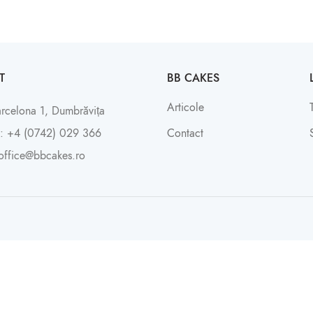
T
BB CAKES
Articole
arcelona 1, Dumbrăvița
: +4 (0742) 029 366
Contact
office@bbcakes.ro