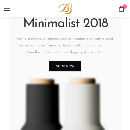
WoodMart
0
Minimalist 2018
Facilisi a consequat montes sodales inceptos dignissim aliquet
ac aenean lacus fames parturien sociis magna cras nibh
phasellus maecenas fames aliquet parturien odio.
SHOP NOW