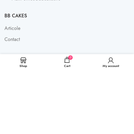
BB CAKES
Articole
Contact
0
LINK-URI UTILE
Shop
Cart
My account
Termeni și condiții
Shop
SOCIAL MEDIA
Instagram
Facebook