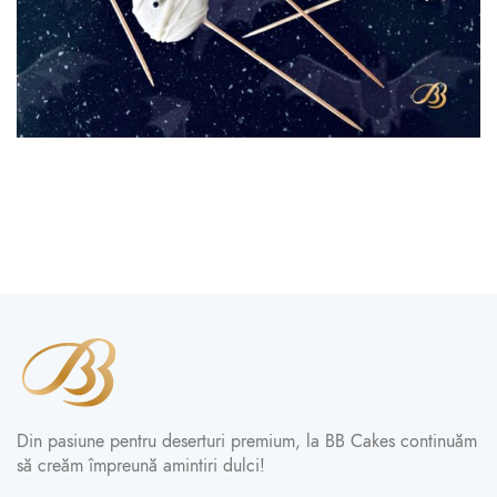
Din pasiune pentru deserturi premium, la BB Cakes continuăm
să creăm împreună amintiri dulci!