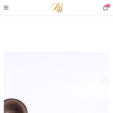
0
Portofoliu
HOME
PORTOFOLIU
CANNOLI