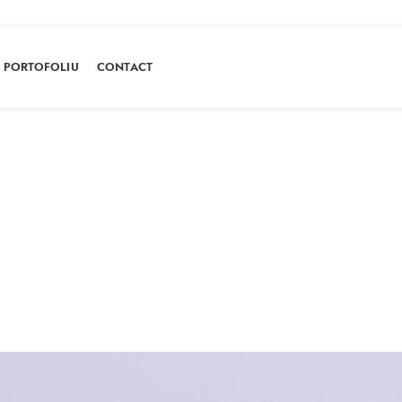
PORTOFOLIU
CONTACT
Portofoliu
HOME
PORTOFOLIU
FURSECURI SARATE