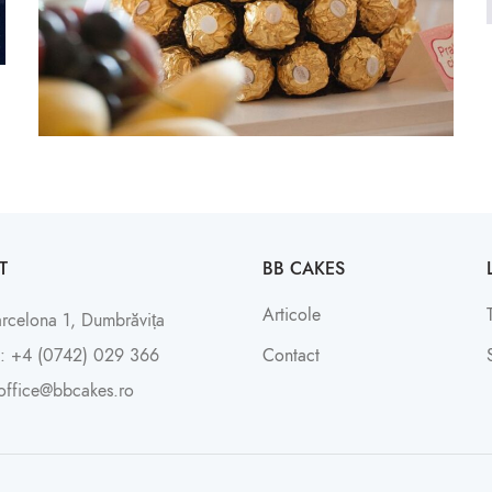
T
BB CAKES
Articole
arcelona 1, Dumbrăvița
: +4 (0742) 029 366
Contact
office@bbcakes.ro