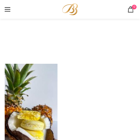
0
Portofoliu
HOME
PORTOFOLIU
MACARONS EXOTIC ANANAS SI COCOS