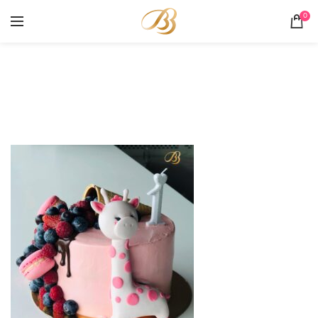
0
Portofoliu
HOME
PORTOFOLIU
TORT GIRAFA ROZ