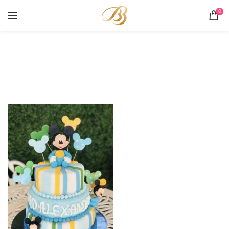
0
Portofoliu
HOME
PORTOFOLIU
TORT MICKEY