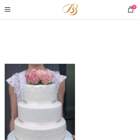
0
Portofoliu
HOME
PORTOFOLIU
TORT NUNTA/CUNUNIE PERLE