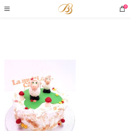
0
Portofoliu
HOME
PORTOFOLIU
TORT OI SI BEZEA FLAMBATĂ