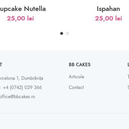
upcake Nutella
Ispahan
25,00
lei
25,00
lei
T
BB CAKES
Articole
arcelona 1, Dumbrăvița
: +4 (0742) 029 366
Contact
office@bbcakes.ro