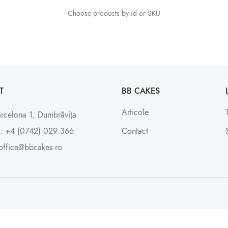
Choose products by id or SKU
T
BB CAKES
Articole
arcelona 1, Dumbrăvița
: +4 (0742) 029 366
Contact
office@bbcakes.ro