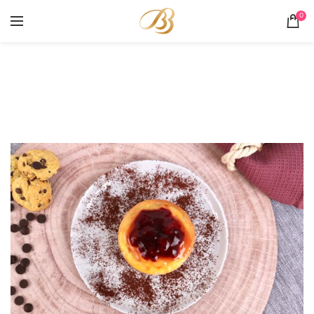
0
Portofoliu
HOME
PORTOFOLIU
CHEESECAKE COPT CU VISINE