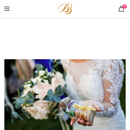
0
Portofoliu
HOME
PORTOFOLIU
MACARONS