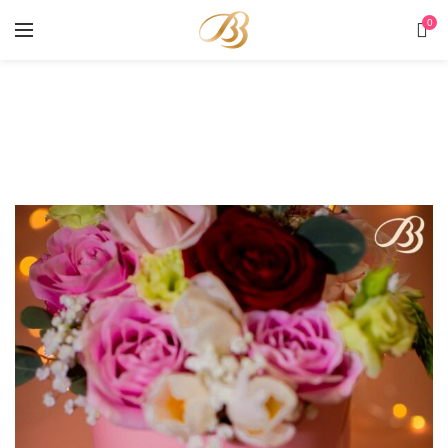
0
Portofoliu
HOME
PORTOFOLIU
PENTRU EA