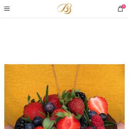
0
Portofoliu
HOME
PORTOFOLIU
TORT FRUCTE DE PĂDURE ȘI CIOCOLATĂ SCURSĂ