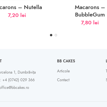
carons – Nutella
Macarons –
BubbleGum
7,20
lei
7,80
lei
T
BB CAKES
Articole
arcelona 1, Dumbrăvița
: +4 (0742) 029 366
Contact
office@bbcakes.ro