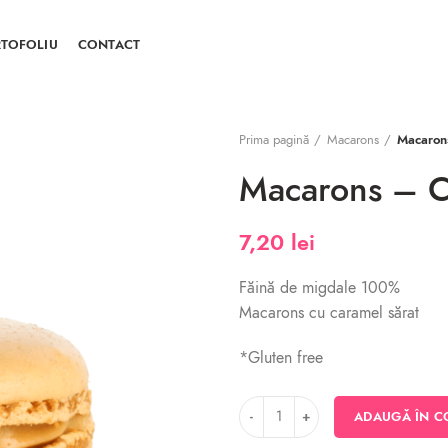
TOFOLIU
CONTACT
Prima pagină
Macarons
Macaron
Macarons – C
7,20
lei
Făină de migdale 100%
Macarons cu caramel sărat
*Gluten free
Cantitate Macarons - Caramel sărat
ADAUGĂ ÎN C