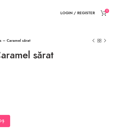
0
LOGIN / REGISTER
s – Caramel sărat
aramel sărat
OȘ